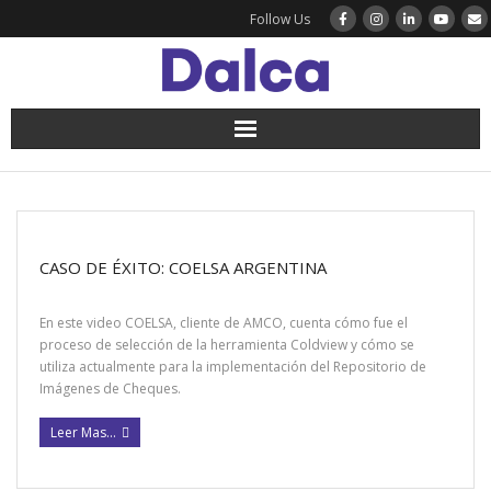
Follow Us
Dalca
Soluciones
CASO DE ÉXITO: COELSA ARGENTINA
Gallery
En este video COELSA, cliente de AMCO, cuenta cómo fue el
BLOG VIDEO
proceso de selección de la herramienta Coldview y cómo se
utiliza actualmente para la implementación del Repositorio de
Imágenes de Cheques.
Contact
Leer Mas...
English